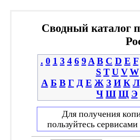
Сводный каталог 
Ро
.
0
1
3
4
6
9
A
B
C
D
E
F
S
T
U
V
W
А
Б
В
Г
Д
Е
Ж
З
И
К
Л
Ч
Ш
Щ
Э
Для получения копи
пользуйтесь сервисами