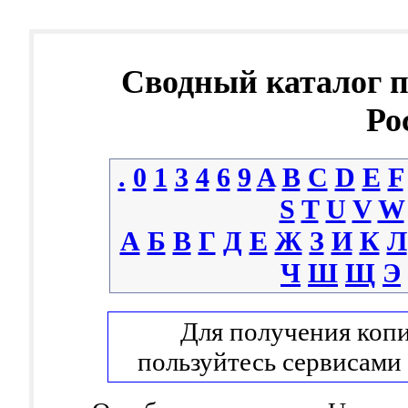
Сводный каталог 
Ро
.
0
1
3
4
6
9
A
B
C
D
E
F
S
T
U
V
W
А
Б
В
Г
Д
Е
Ж
З
И
К
Л
Ч
Ш
Щ
Э
Для получения копи
пользуйтесь сервисами