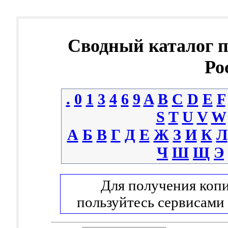
Сводный каталог 
Ро
.
0
1
3
4
6
9
A
B
C
D
E
F
S
T
U
V
W
А
Б
В
Г
Д
Е
Ж
З
И
К
Л
Ч
Ш
Щ
Э
Для получения копи
пользуйтесь сервисами