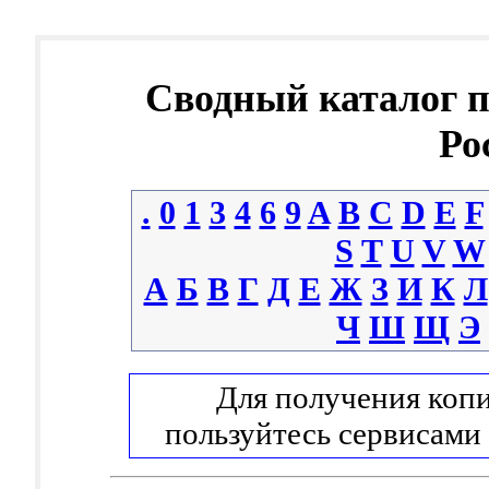
Сводный каталог 
Ро
.
0
1
3
4
6
9
A
B
C
D
E
F
S
T
U
V
W
А
Б
В
Г
Д
Е
Ж
З
И
К
Л
Ч
Ш
Щ
Э
Для получения копи
пользуйтесь сервисами