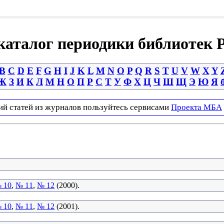
аталог периодики библиотек 
B
C
D
E
F
G
H
I
J
K
L
M
N
O
P
Q
R
S
T
U
V
W
X
Y
Ж
З
И
К
Л
М
Н
О
П
Р
С
Т
У
Ф
Х
Ц
Ч
Ш
Щ
Э
Ю
Я
ий статей из журналов пользуйтесь сервисами
Проекта МБА
 10
,
№ 11
,
№ 12
(2000).
 10
,
№ 11
,
№ 12
(2001).