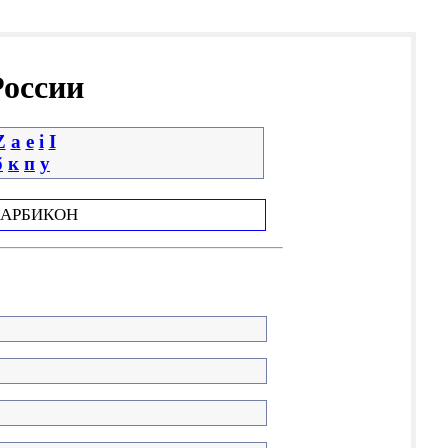
России
Z
a
e
i
І
б
к
п
у
АРБИКОН