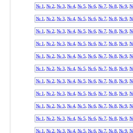
№ 1
,
№ 2
,
№ 3
,
№ 4
,
№ 5
,
№ 6
,
№ 7
,
№ 8
,
№ 9
,
№
№ 1
,
№ 2
,
№ 3
,
№ 4
,
№ 5
,
№ 6
,
№ 7
,
№ 8
,
№ 9
,
№
№ 1
,
№ 2
,
№ 3
,
№ 4
,
№ 5
,
№ 6
,
№ 7
,
№ 8
,
№ 9
,
№
№ 1
,
№ 2
,
№ 3
,
№ 4
,
№ 5
,
№ 6
,
№ 7
,
№ 8
,
№ 9
,
№
№ 1
,
№ 2
,
№ 3
,
№ 4
,
№ 5
,
№ 6
,
№ 7
,
№ 8
,
№ 9
,
№
№ 1
,
№ 2
,
№ 3
,
№ 4
,
№ 5
,
№ 6
,
№ 7
,
№ 8
,
№ 9
,
№
№ 1
,
№ 2
,
№ 3
,
№ 4
,
№ 5
,
№ 6
,
№ 7
,
№ 8
,
№ 9
,
№
№ 1
,
№ 2
,
№ 3
,
№ 4
,
№ 5
,
№ 6
,
№ 7
,
№ 8
,
№ 9
,
№
№ 1
,
№ 2
,
№ 3
,
№ 4
,
№ 5
,
№ 6
,
№ 7
,
№ 8
,
№ 9
,
№
№ 1
,
№ 2
,
№ 3
,
№ 4
,
№ 5
,
№ 6
,
№ 7
,
№ 8
,
№ 9
,
№
№ 1
,
№ 2
,
№ 3
,
№ 4
,
№ 5
,
№ 6
,
№ 7
,
№ 8
,
№ 9
,
№