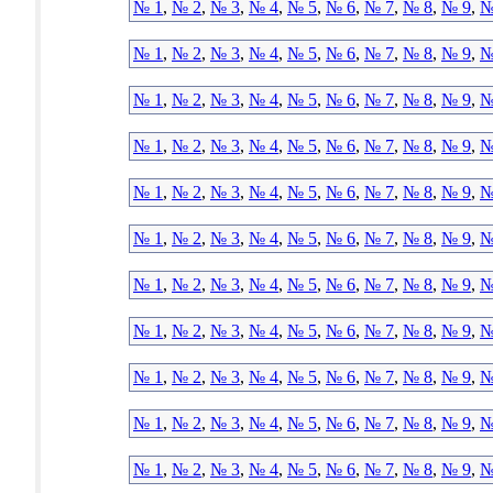
№ 1
,
№ 2
,
№ 3
,
№ 4
,
№ 5
,
№ 6
,
№ 7
,
№ 8
,
№ 9
,
№
№ 1
,
№ 2
,
№ 3
,
№ 4
,
№ 5
,
№ 6
,
№ 7
,
№ 8
,
№ 9
,
№
№ 1
,
№ 2
,
№ 3
,
№ 4
,
№ 5
,
№ 6
,
№ 7
,
№ 8
,
№ 9
,
№
№ 1
,
№ 2
,
№ 3
,
№ 4
,
№ 5
,
№ 6
,
№ 7
,
№ 8
,
№ 9
,
№
№ 1
,
№ 2
,
№ 3
,
№ 4
,
№ 5
,
№ 6
,
№ 7
,
№ 8
,
№ 9
,
№
№ 1
,
№ 2
,
№ 3
,
№ 4
,
№ 5
,
№ 6
,
№ 7
,
№ 8
,
№ 9
,
№
№ 1
,
№ 2
,
№ 3
,
№ 4
,
№ 5
,
№ 6
,
№ 7
,
№ 8
,
№ 9
,
№
№ 1
,
№ 2
,
№ 3
,
№ 4
,
№ 5
,
№ 6
,
№ 7
,
№ 8
,
№ 9
,
№
№ 1
,
№ 2
,
№ 3
,
№ 4
,
№ 5
,
№ 6
,
№ 7
,
№ 8
,
№ 9
,
№
№ 1
,
№ 2
,
№ 3
,
№ 4
,
№ 5
,
№ 6
,
№ 7
,
№ 8
,
№ 9
,
№
№ 1
,
№ 2
,
№ 3
,
№ 4
,
№ 5
,
№ 6
,
№ 7
,
№ 8
,
№ 9
,
№