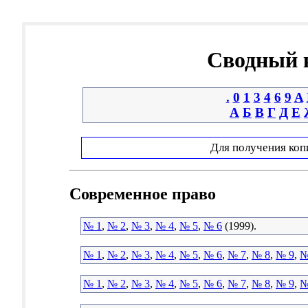
Сводный к
.
0
1
3
4
6
9
A
А
Б
В
Г
Д
Е
Для получения коп
Современное право
№ 1
,
№ 2
,
№ 3
,
№ 4
,
№ 5
,
№ 6
(1999).
№ 1
,
№ 2
,
№ 3
,
№ 4
,
№ 5
,
№ 6
,
№ 7
,
№ 8
,
№ 9
,
№
№ 1
,
№ 2
,
№ 3
,
№ 4
,
№ 5
,
№ 6
,
№ 7
,
№ 8
,
№ 9
,
№