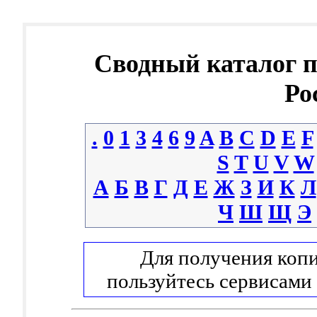
Сводный каталог 
Ро
.
0
1
3
4
6
9
A
B
C
D
E
F
S
T
U
V
W
А
Б
В
Г
Д
Е
Ж
З
И
К
Л
Ч
Ш
Щ
Э
Для получения копи
пользуйтесь сервисами