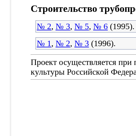
Строительство трубопр
№ 2
,
№ 3
,
№ 5
,
№ 6
(1995).
№ 1
,
№ 2
,
№ 3
(1996).
Проект осуществляется при
культуры Российской Федер