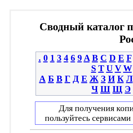
Сводный каталог 
Ро
.
0
1
3
4
6
9
A
B
C
D
E
F
S
T
U
V
W
А
Б
В
Г
Д
Е
Ж
З
И
К
Л
Ч
Ш
Щ
Э
Для получения копи
пользуйтесь сервисами