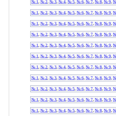
№ 1
,
№ 2
,
№ 3
,
№ 4
,
№ 5
,
№ 6
,
№ 7
,
№ 8
,
№ 9
,
№
№ 1
,
№ 2
,
№ 3
,
№ 4
,
№ 5
,
№ 6
,
№ 7
,
№ 8
,
№ 9
,
№
№ 1
,
№ 2
,
№ 3
,
№ 4
,
№ 5
,
№ 6
,
№ 7
,
№ 8
,
№ 9
,
№
№ 1
,
№ 2
,
№ 3
,
№ 4
,
№ 5
,
№ 6
,
№ 7
,
№ 8
,
№ 9
,
№
№ 1
,
№ 2
,
№ 3
,
№ 4
,
№ 5
,
№ 6
,
№ 7
,
№ 8
,
№ 9
,
№
№ 1
,
№ 2
,
№ 3
,
№ 4
,
№ 5
,
№ 6
,
№ 7
,
№ 8
,
№ 9
,
№
№ 1
,
№ 2
,
№ 3
,
№ 4
,
№ 5
,
№ 6
,
№ 7
,
№ 8
,
№ 9
,
№
№ 1
,
№ 2
,
№ 3
,
№ 4
,
№ 5
,
№ 6
,
№ 7
,
№ 8
,
№ 9
,
№
№ 1
,
№ 2
,
№ 3
,
№ 4
,
№ 5
,
№ 6
,
№ 7
,
№ 8
,
№ 9
,
№
№ 1
,
№ 2
,
№ 3
,
№ 4
,
№ 5
,
№ 6
,
№ 7
,
№ 8
,
№ 9
,
№
№ 1
,
№ 2
,
№ 3
,
№ 4
,
№ 5
,
№ 6
,
№ 7
,
№ 8
,
№ 9
,
№