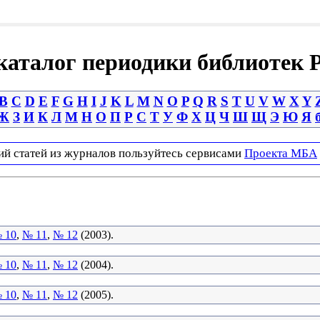
аталог периодики библиотек 
B
C
D
E
F
G
H
I
J
K
L
M
N
O
P
Q
R
S
T
U
V
W
X
Y
Ж
З
И
К
Л
М
Н
О
П
Р
С
Т
У
Ф
Х
Ц
Ч
Ш
Щ
Э
Ю
Я
ий статей из журналов пользуйтесь сервисами
Проекта МБА
 10
,
№ 11
,
№ 12
(2003).
 10
,
№ 11
,
№ 12
(2004).
 10
,
№ 11
,
№ 12
(2005).