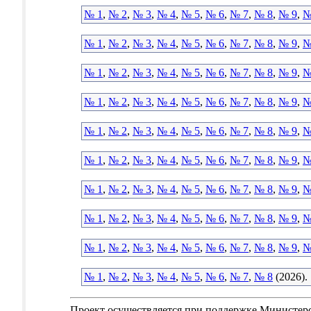
№ 1
,
№ 2
,
№ 3
,
№ 4
,
№ 5
,
№ 6
,
№ 7
,
№ 8
,
№ 9
,
№
№ 1
,
№ 2
,
№ 3
,
№ 4
,
№ 5
,
№ 6
,
№ 7
,
№ 8
,
№ 9
,
№
№ 1
,
№ 2
,
№ 3
,
№ 4
,
№ 5
,
№ 6
,
№ 7
,
№ 8
,
№ 9
,
№
№ 1
,
№ 2
,
№ 3
,
№ 4
,
№ 5
,
№ 6
,
№ 7
,
№ 8
,
№ 9
,
№
№ 1
,
№ 2
,
№ 3
,
№ 4
,
№ 5
,
№ 6
,
№ 7
,
№ 8
,
№ 9
,
№
№ 1
,
№ 2
,
№ 3
,
№ 4
,
№ 5
,
№ 6
,
№ 7
,
№ 8
,
№ 9
,
№
№ 1
,
№ 2
,
№ 3
,
№ 4
,
№ 5
,
№ 6
,
№ 7
,
№ 8
,
№ 9
,
№
№ 1
,
№ 2
,
№ 3
,
№ 4
,
№ 5
,
№ 6
,
№ 7
,
№ 8
,
№ 9
,
№
№ 1
,
№ 2
,
№ 3
,
№ 4
,
№ 5
,
№ 6
,
№ 7
,
№ 8
,
№ 9
,
№
№ 1
,
№ 2
,
№ 3
,
№ 4
,
№ 5
,
№ 6
,
№ 7
,
№ 8
(2026).
Проект осуществляется при поддержке Министер