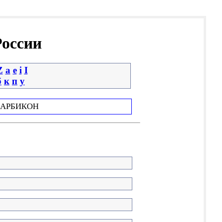
России
Z
a
e
i
І
б
к
п
у
АРБИКОН