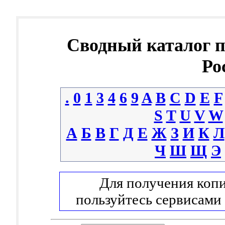
Сводный каталог 
Ро
.
0
1
3
4
6
9
A
B
C
D
E
F
S
T
U
V
W
А
Б
В
Г
Д
Е
Ж
З
И
К
Л
Ч
Ш
Щ
Э
Для получения копи
пользуйтесь сервисами