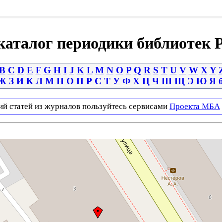
аталог периодики библиотек 
B
C
D
E
F
G
H
I
J
K
L
M
N
O
P
Q
R
S
T
U
V
W
X
Y
Ж
З
И
К
Л
М
Н
О
П
Р
С
Т
У
Ф
Х
Ц
Ч
Ш
Щ
Э
Ю
Я
ий статей из журналов пользуйтесь сервисами
Проекта МБА