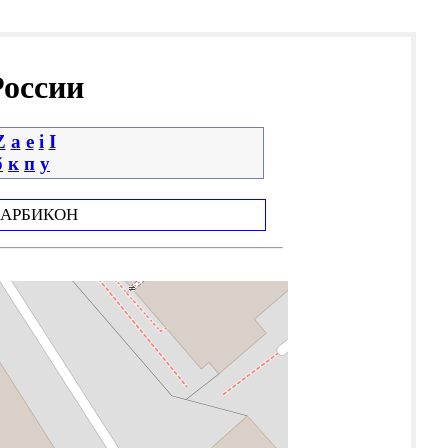
России
Z
a
e
i
І
б
к
п
у
АРБИКОН