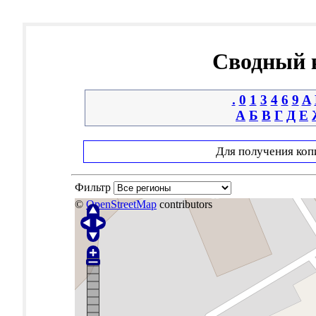
Сводный к
.
0
1
3
4
6
9
A
А
Б
В
Г
Д
Е
Для получения коп
Фильтр
©
OpenStreetMap
contributors