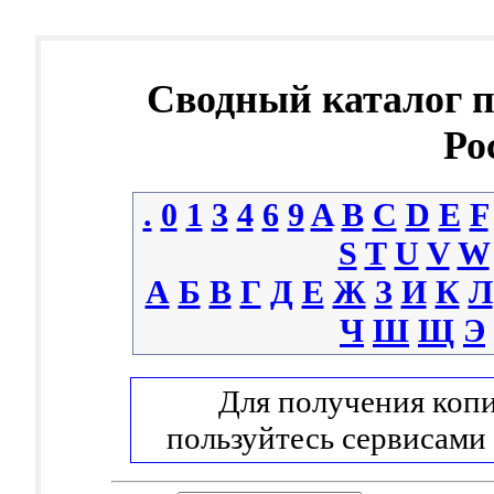
Сводный каталог 
Ро
.
0
1
3
4
6
9
A
B
C
D
E
F
S
T
U
V
W
А
Б
В
Г
Д
Е
Ж
З
И
К
Л
Ч
Ш
Щ
Э
Для получения копи
пользуйтесь сервисами