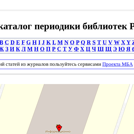
аталог периодики библиотек 
B
C
D
E
F
G
H
I
J
K
L
M
N
O
P
Q
R
S
T
U
V
W
X
Y
Ж
З
И
К
Л
М
Н
О
П
Р
С
Т
У
Ф
Х
Ц
Ч
Ш
Щ
Э
Ю
Я
ий статей из журналов пользуйтесь сервисами
Проекта МБА