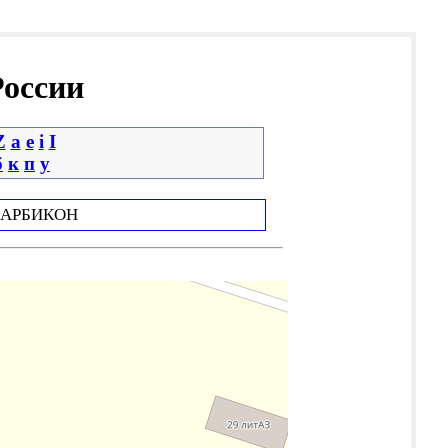
России
Z
a
e
i
І
б
к
п
у
АРБИКОН