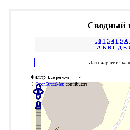
Сводный к
.
0
1
3
4
6
9
A
А
Б
В
Г
Д
Е
Для получения коп
Фильтр
©
OpenStreetMap
contributors