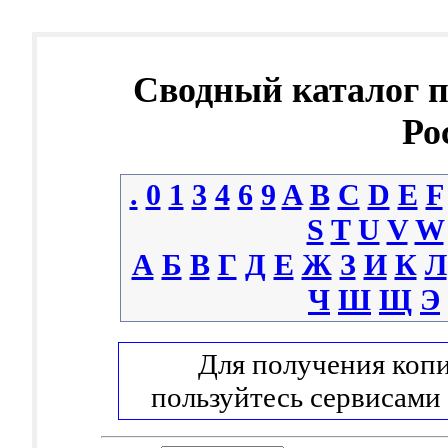
Сводный каталог 
Ро
.
0
1
3
4
6
9
A
B
C
D
E
F
S
T
U
V
W
А
Б
В
Г
Д
Е
Ж
З
И
К
Л
Ч
Ш
Щ
Э
Для получения копи
пользуйтесь сервисами