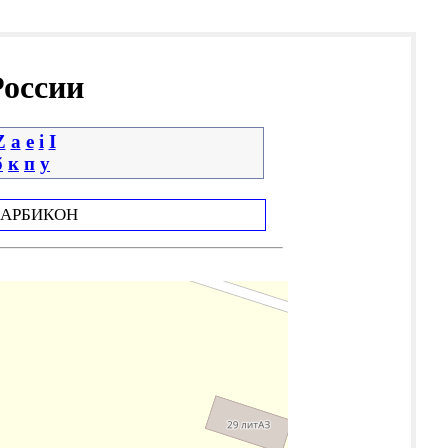
России
Z
a
e
i
І
б
к
п
у
АРБИКОН