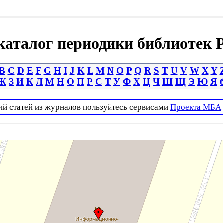
аталог периодики библиотек 
B
C
D
E
F
G
H
I
J
K
L
M
N
O
P
Q
R
S
T
U
V
W
X
Y
Ж
З
И
К
Л
М
Н
О
П
Р
С
Т
У
Ф
Х
Ц
Ч
Ш
Щ
Э
Ю
Я
ий статей из журналов пользуйтесь сервисами
Проекта МБА