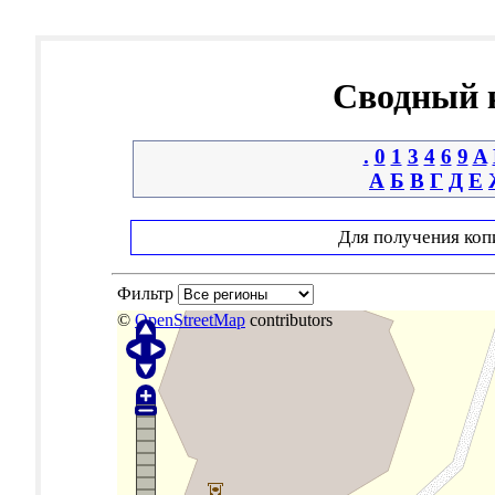
Сводный к
.
0
1
3
4
6
9
A
А
Б
В
Г
Д
Е
Для получения коп
Фильтр
©
OpenStreetMap
contributors