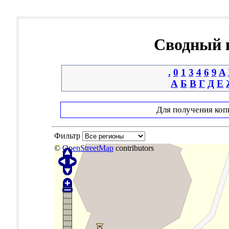
Сводный к
.
0
1
3
4
6
9
A
А
Б
В
Г
Д
Е
Для получения коп
Фильтр
©
OpenStreetMap
contributors