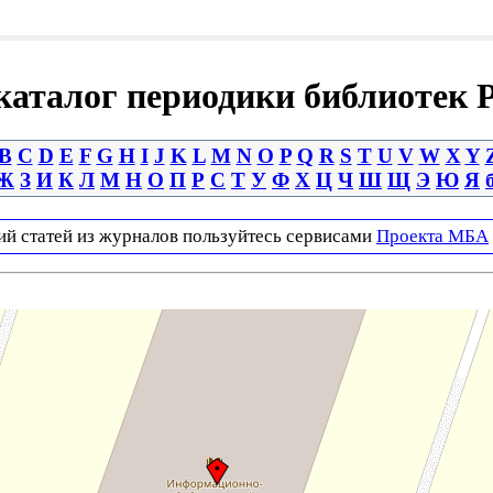
аталог периодики библиотек 
B
C
D
E
F
G
H
I
J
K
L
M
N
O
P
Q
R
S
T
U
V
W
X
Y
Ж
З
И
К
Л
М
Н
О
П
Р
С
Т
У
Ф
Х
Ц
Ч
Ш
Щ
Э
Ю
Я
ий статей из журналов пользуйтесь сервисами
Проекта МБА