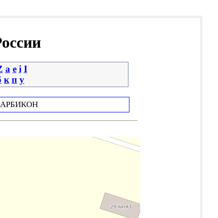
России
Z
a
e
i
І
б
к
п
у
АРБИКОН