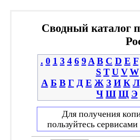
Сводный каталог 
Ро
.
0
1
3
4
6
9
A
B
C
D
E
F
S
T
U
V
W
А
Б
В
Г
Д
Е
Ж
З
И
К
Л
Ч
Ш
Щ
Э
Для получения копи
пользуйтесь сервисами