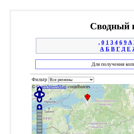
Сводный к
.
0
1
3
4
6
9
A
А
Б
В
Г
Д
Е
Для получения коп
Фильтр
©
OpenStreetMap
contributors