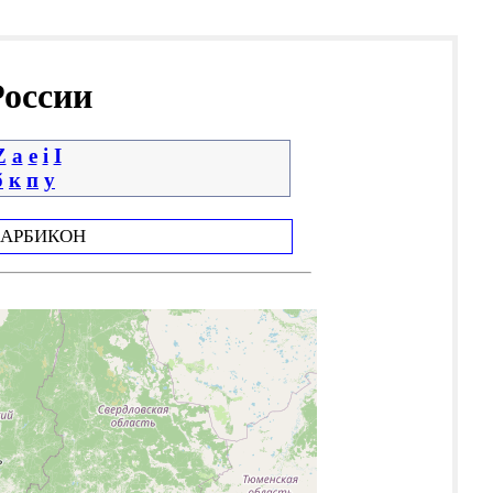
России
Z
a
e
i
І
б
к
п
у
АРБИКОН