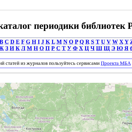
аталог периодики библиотек 
B
C
D
E
F
G
H
I
J
K
L
M
N
O
P
Q
R
S
T
U
V
W
X
Y
Ж
З
И
К
Л
М
Н
О
П
Р
С
Т
У
Ф
Х
Ц
Ч
Ш
Щ
Э
Ю
Я
ий статей из журналов пользуйтесь сервисами
Проекта МБА