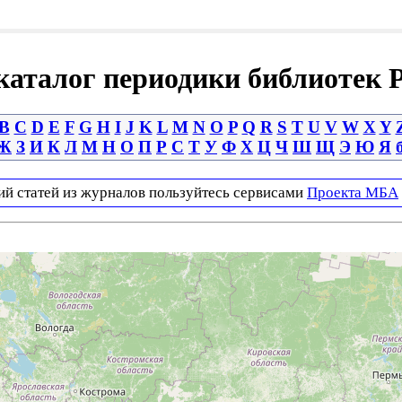
аталог периодики библиотек 
B
C
D
E
F
G
H
I
J
K
L
M
N
O
P
Q
R
S
T
U
V
W
X
Y
Ж
З
И
К
Л
М
Н
О
П
Р
С
Т
У
Ф
Х
Ц
Ч
Ш
Щ
Э
Ю
Я
ий статей из журналов пользуйтесь сервисами
Проекта МБА