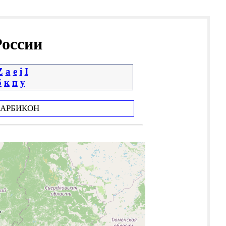
России
Z
a
e
i
І
б
к
п
у
АРБИКОН