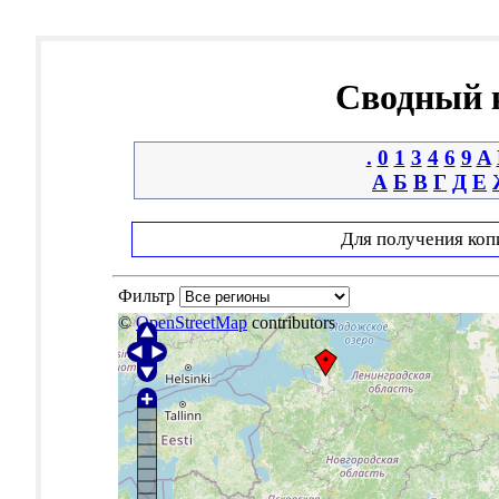
Сводный к
.
0
1
3
4
6
9
A
А
Б
В
Г
Д
Е
Для получения коп
Фильтр
©
OpenStreetMap
contributors