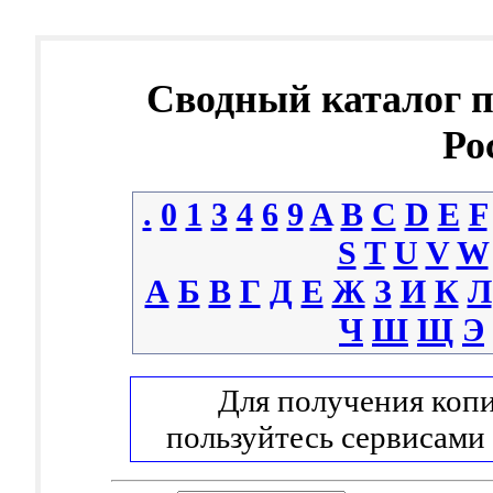
Сводный каталог 
Ро
.
0
1
3
4
6
9
A
B
C
D
E
F
S
T
U
V
W
А
Б
В
Г
Д
Е
Ж
З
И
К
Л
Ч
Ш
Щ
Э
Для получения копи
пользуйтесь сервисами