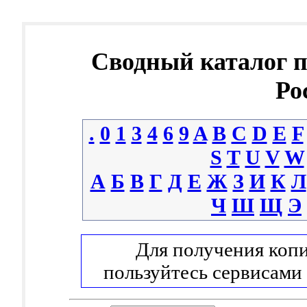
Сводный каталог 
Ро
.
0
1
3
4
6
9
A
B
C
D
E
F
S
T
U
V
W
А
Б
В
Г
Д
Е
Ж
З
И
К
Л
Ч
Ш
Щ
Э
Для получения копи
пользуйтесь сервисами