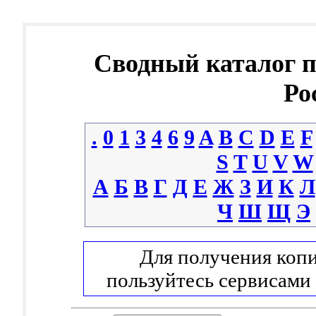
Сводный каталог 
Ро
.
0
1
3
4
6
9
A
B
C
D
E
F
S
T
U
V
W
А
Б
В
Г
Д
Е
Ж
З
И
К
Л
Ч
Ш
Щ
Э
Для получения копи
пользуйтесь сервисами