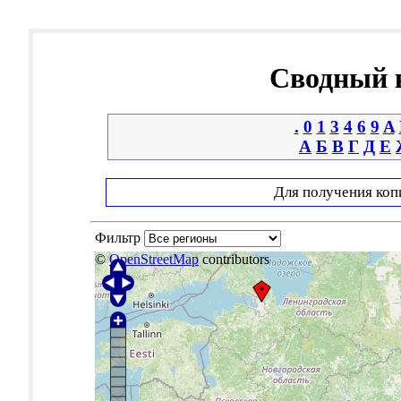
Сводный к
.
0
1
3
4
6
9
A
А
Б
В
Г
Д
Е
Для получения коп
Фильтр
©
OpenStreetMap
contributors