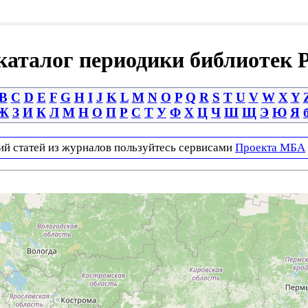
аталог периодики библиотек 
B
C
D
E
F
G
H
I
J
K
L
M
N
O
P
Q
R
S
T
U
V
W
X
Y
Ж
З
И
К
Л
М
Н
О
П
Р
С
Т
У
Ф
Х
Ц
Ч
Ш
Щ
Э
Ю
Я
ий статей из журналов пользуйтесь сервисами
Проекта МБА