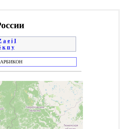
России
Z
a
e
i
І
б
к
п
у
АРБИКОН