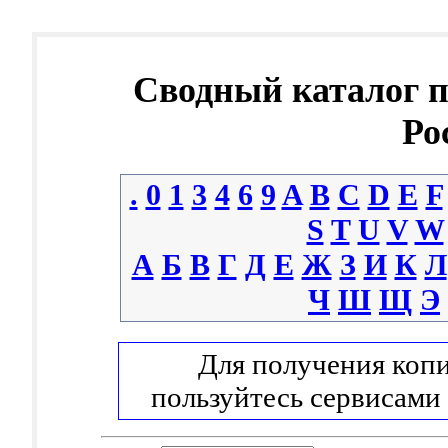
Сводный каталог 
Ро
.
0
1
3
4
6
9
A
B
C
D
E
F
S
T
U
V
W
А
Б
В
Г
Д
Е
Ж
З
И
К
Л
Ч
Ш
Щ
Э
Для получения копи
пользуйтесь сервисами