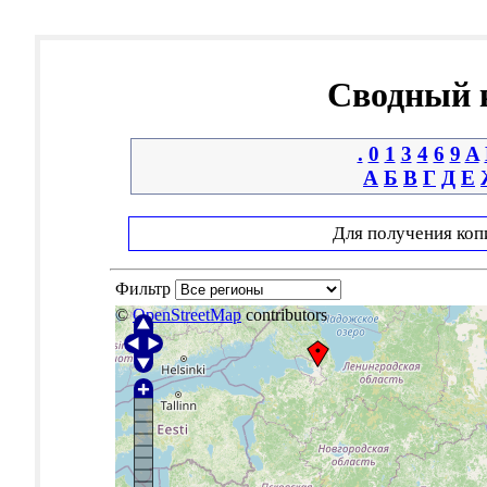
Сводный к
.
0
1
3
4
6
9
A
А
Б
В
Г
Д
Е
Для получения коп
Фильтр
©
OpenStreetMap
contributors