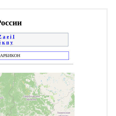
России
Z
a
e
i
І
б
к
п
у
АРБИКОН