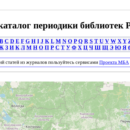
аталог периодики библиотек 
B
C
D
E
F
G
H
I
J
K
L
M
N
O
P
Q
R
S
T
U
V
W
X
Y
Ж
З
И
К
Л
М
Н
О
П
Р
С
Т
У
Ф
Х
Ц
Ч
Ш
Щ
Э
Ю
Я
ий статей из журналов пользуйтесь сервисами
Проекта МБА