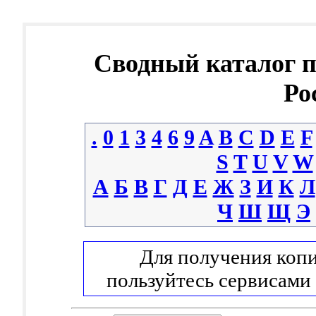
Сводный каталог 
Ро
.
0
1
3
4
6
9
A
B
C
D
E
F
S
T
U
V
W
А
Б
В
Г
Д
Е
Ж
З
И
К
Л
Ч
Ш
Щ
Э
Для получения копи
пользуйтесь сервисами