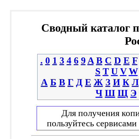
Сводный каталог 
Ро
.
0
1
3
4
6
9
A
B
C
D
E
F
S
T
U
V
W
А
Б
В
Г
Д
Е
Ж
З
И
К
Л
Ч
Ш
Щ
Э
Для получения копи
пользуйтесь сервисами