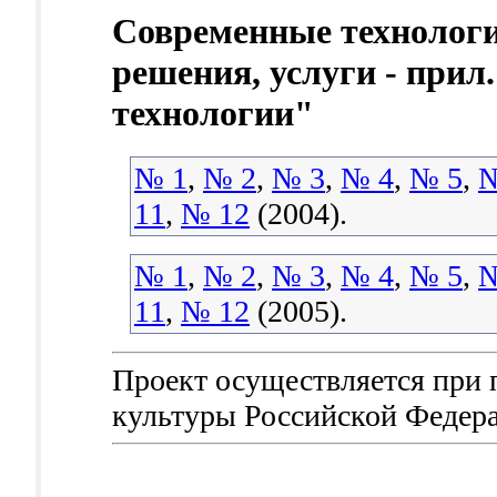
Современные технологи
решения, услуги - прил
технологии"
№ 1
,
№ 2
,
№ 3
,
№ 4
,
№ 5
,
№
11
,
№ 12
(2004).
№ 1
,
№ 2
,
№ 3
,
№ 4
,
№ 5
,
№
11
,
№ 12
(2005).
Проект осуществляется при
культуры Российской Федер