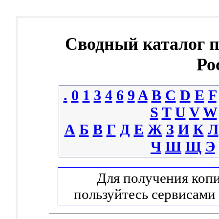
Сводный каталог 
Ро
.
0
1
3
4
6
9
A
B
C
D
E
F
S
T
U
V
W
А
Б
В
Г
Д
Е
Ж
З
И
К
Л
Ч
Ш
Щ
Э
Для получения копи
пользуйтесь сервисами