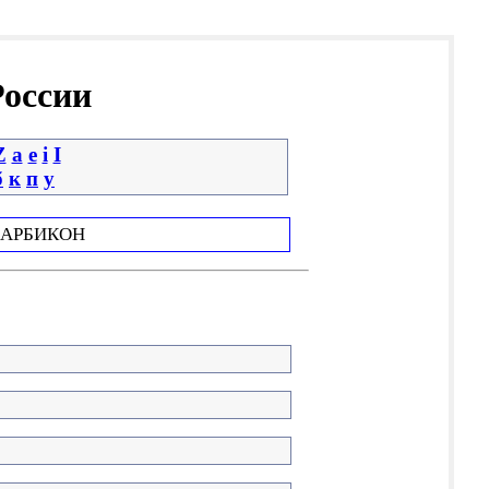
России
Z
a
e
i
І
б
к
п
у
АРБИКОН