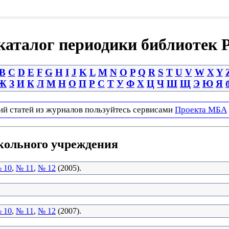
аталог периодики библиотек 
B
C
D
E
F
G
H
I
J
K
L
M
N
O
P
Q
R
S
T
U
V
W
X
Y
Ж
З
И
К
Л
М
Н
О
П
Р
С
Т
У
Ф
Х
Ц
Ч
Ш
Щ
Э
Ю
Я
ий статей из журналов пользуйтесь сервисами
Проекта МБА
кольного учреждения
 10
,
№ 11
,
№ 12
(2005).
 10
,
№ 11
,
№ 12
(2007).