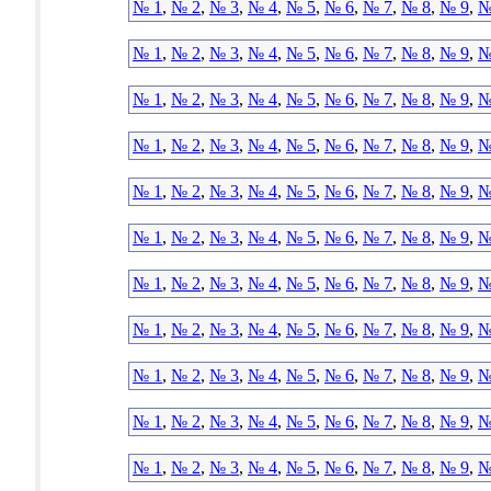
№ 1
,
№ 2
,
№ 3
,
№ 4
,
№ 5
,
№ 6
,
№ 7
,
№ 8
,
№ 9
,
№
№ 1
,
№ 2
,
№ 3
,
№ 4
,
№ 5
,
№ 6
,
№ 7
,
№ 8
,
№ 9
,
№
№ 1
,
№ 2
,
№ 3
,
№ 4
,
№ 5
,
№ 6
,
№ 7
,
№ 8
,
№ 9
,
№
№ 1
,
№ 2
,
№ 3
,
№ 4
,
№ 5
,
№ 6
,
№ 7
,
№ 8
,
№ 9
,
№
№ 1
,
№ 2
,
№ 3
,
№ 4
,
№ 5
,
№ 6
,
№ 7
,
№ 8
,
№ 9
,
№
№ 1
,
№ 2
,
№ 3
,
№ 4
,
№ 5
,
№ 6
,
№ 7
,
№ 8
,
№ 9
,
№
№ 1
,
№ 2
,
№ 3
,
№ 4
,
№ 5
,
№ 6
,
№ 7
,
№ 8
,
№ 9
,
№
№ 1
,
№ 2
,
№ 3
,
№ 4
,
№ 5
,
№ 6
,
№ 7
,
№ 8
,
№ 9
,
№
№ 1
,
№ 2
,
№ 3
,
№ 4
,
№ 5
,
№ 6
,
№ 7
,
№ 8
,
№ 9
,
№
№ 1
,
№ 2
,
№ 3
,
№ 4
,
№ 5
,
№ 6
,
№ 7
,
№ 8
,
№ 9
,
№
№ 1
,
№ 2
,
№ 3
,
№ 4
,
№ 5
,
№ 6
,
№ 7
,
№ 8
,
№ 9
,
№