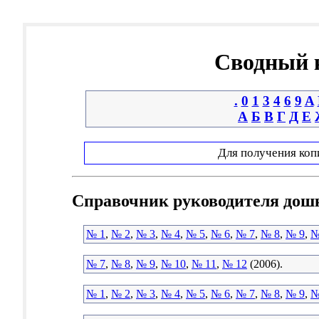
Сводный к
.
0
1
3
4
6
9
A
А
Б
В
Г
Д
Е
Для получения коп
Справочник руководителя дош
№ 1
,
№ 2
,
№ 3
,
№ 4
,
№ 5
,
№ 6
,
№ 7
,
№ 8
,
№ 9
,
№
№ 7
,
№ 8
,
№ 9
,
№ 10
,
№ 11
,
№ 12
(2006).
№ 1
,
№ 2
,
№ 3
,
№ 4
,
№ 5
,
№ 6
,
№ 7
,
№ 8
,
№ 9
,
№