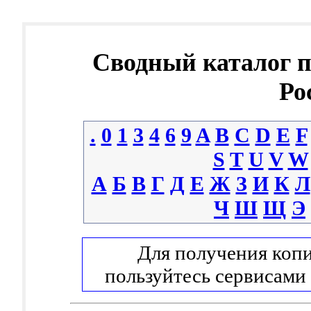
Сводный каталог 
Ро
.
0
1
3
4
6
9
A
B
C
D
E
F
S
T
U
V
W
А
Б
В
Г
Д
Е
Ж
З
И
К
Л
Ч
Ш
Щ
Э
Для получения копи
пользуйтесь сервисами