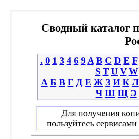
Сводный каталог 
Ро
.
0
1
3
4
6
9
A
B
C
D
E
F
S
T
U
V
W
А
Б
В
Г
Д
Е
Ж
З
И
К
Л
Ч
Ш
Щ
Э
Для получения копи
пользуйтесь сервисами