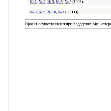
№ 1
,
№ 2
,
№ 3
,
№ 5
,
№ 7
(1998).
№ 8
,
№ 9
,
№ 10
,
№ 11
(1999).
Проект осуществляется при поддержке Министер