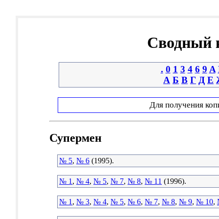
Сводный к
.
0
1
3
4
6
9
A
А
Б
В
Г
Д
Е
Для получения коп
Супермен
№ 5
,
№ 6
(1995).
№ 1
,
№ 4
,
№ 5
,
№ 7
,
№ 8
,
№ 11
(1996).
№ 1
,
№ 3
,
№ 4
,
№ 5
,
№ 6
,
№ 7
,
№ 8
,
№ 9
,
№ 10
,