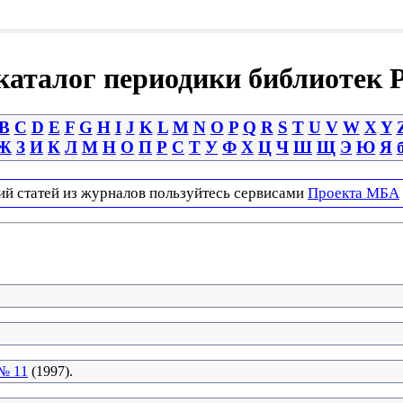
аталог периодики библиотек 
B
C
D
E
F
G
H
I
J
K
L
M
N
O
P
Q
R
S
T
U
V
W
X
Y
Ж
З
И
К
Л
М
Н
О
П
Р
С
Т
У
Ф
Х
Ц
Ч
Ш
Щ
Э
Ю
Я
ий статей из журналов пользуйтесь сервисами
Проекта МБА
№ 11
(1997).