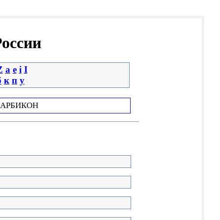
России
Z
a
e
i
І
б
к
п
у
АРБИКОН