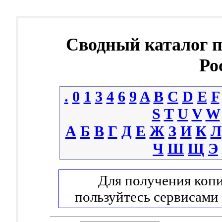
Сводный каталог 
Ро
.
0
1
3
4
6
9
A
B
C
D
E
F
S
T
U
V
W
А
Б
В
Г
Д
Е
Ж
З
И
К
Л
Ч
Ш
Щ
Э
Для получения копи
пользуйтесь сервисами