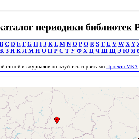
аталог периодики библиотек 
B
C
D
E
F
G
H
I
J
K
L
M
N
O
P
Q
R
S
T
U
V
W
X
Y
Ж
З
И
К
Л
М
Н
О
П
Р
С
Т
У
Ф
Х
Ц
Ч
Ш
Щ
Э
Ю
Я
ий статей из журналов пользуйтесь сервисами
Проекта МБА