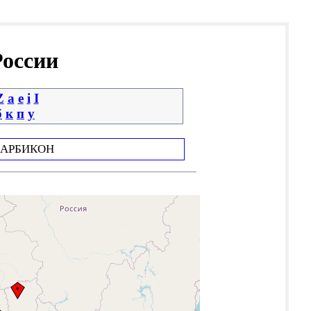
России
Z
a
e
i
І
б
к
п
у
АРБИКОН