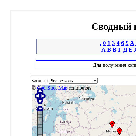
Сводный к
.
0
1
3
4
6
9
A
А
Б
В
Г
Д
Е
Для получения коп
Фильтр
©
OpenStreetMap
contributors