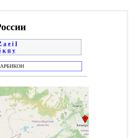
России
Z
a
e
i
І
б
к
п
у
АРБИКОН