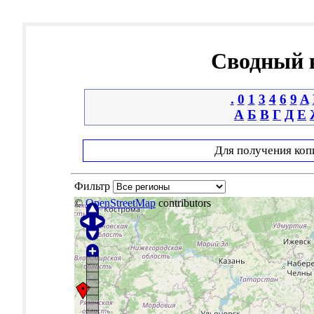
Сводный к
.
0
1
3
4
6
9
A
А
Б
В
Г
Д
Е
Для получения коп
Фильтр
©
OpenStreetMap
contributors