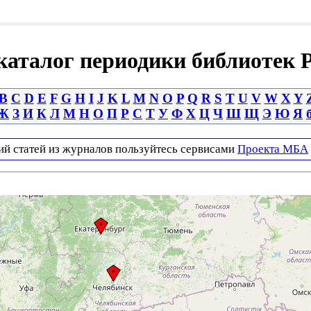
аталог периодики библиотек 
B
C
D
E
F
G
H
I
J
K
L
M
N
O
P
Q
R
S
T
U
V
W
X
Y
Ж
З
И
К
Л
М
Н
О
П
Р
С
Т
У
Ф
Х
Ц
Ч
Ш
Щ
Э
Ю
Я
ий статей из журналов пользуйтесь сервисами
Проекта МБА