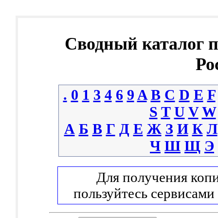
Сводный каталог 
Ро
.
0
1
3
4
6
9
A
B
C
D
E
F
S
T
U
V
W
А
Б
В
Г
Д
Е
Ж
З
И
К
Л
Ч
Ш
Щ
Э
Для получения копи
пользуйтесь сервисами