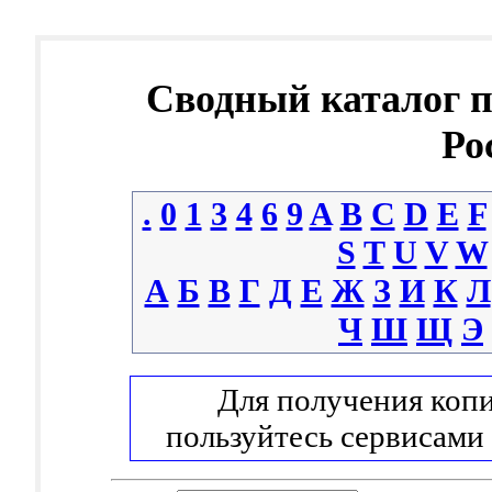
Сводный каталог 
Ро
.
0
1
3
4
6
9
A
B
C
D
E
F
S
T
U
V
W
А
Б
В
Г
Д
Е
Ж
З
И
К
Л
Ч
Ш
Щ
Э
Для получения копи
пользуйтесь сервисами