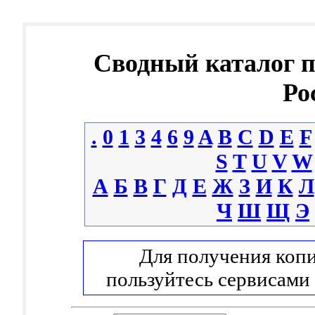
Сводный каталог 
Ро
.
0
1
3
4
6
9
A
B
C
D
E
F
S
T
U
V
W
А
Б
В
Г
Д
Е
Ж
З
И
К
Л
Ч
Ш
Щ
Э
Для получения копи
пользуйтесь сервисами