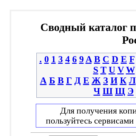
Сводный каталог 
Ро
.
0
1
3
4
6
9
A
B
C
D
E
F
S
T
U
V
W
А
Б
В
Г
Д
Е
Ж
З
И
К
Л
Ч
Ш
Щ
Э
Для получения копи
пользуйтесь сервисами