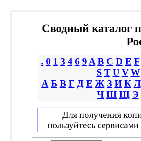
Сводный каталог 
Ро
.
0
1
3
4
6
9
A
B
C
D
E
F
S
T
U
V
W
А
Б
В
Г
Д
Е
Ж
З
И
К
Л
Ч
Ш
Щ
Э
Для получения копи
пользуйтесь сервисами