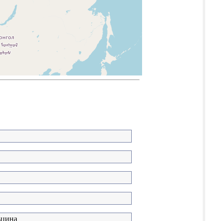
ьцина