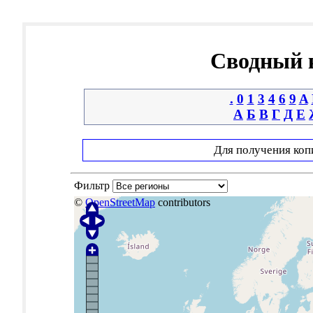
Сводный к
.
0
1
3
4
6
9
A
А
Б
В
Г
Д
Е
Для получения коп
Фильтр
©
OpenStreetMap
contributors