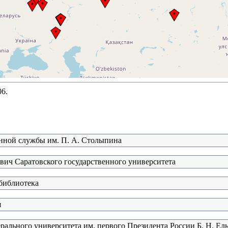
06.
нной службы им. П. А. Столыпина
евич Саратовского государственного университета
 библиотека
я
рального университета им. первого Президента России Б. Н. Ел