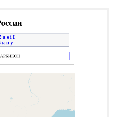
России
Z
a
e
i
І
б
к
п
у
АРБИКОН