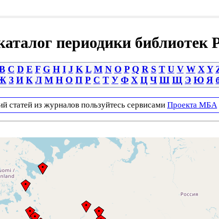
аталог периодики библиотек 
B
C
D
E
F
G
H
I
J
K
L
M
N
O
P
Q
R
S
T
U
V
W
X
Y
Ж
З
И
К
Л
М
Н
О
П
Р
С
Т
У
Ф
Х
Ц
Ч
Ш
Щ
Э
Ю
Я
ий статей из журналов пользуйтесь сервисами
Проекта МБА