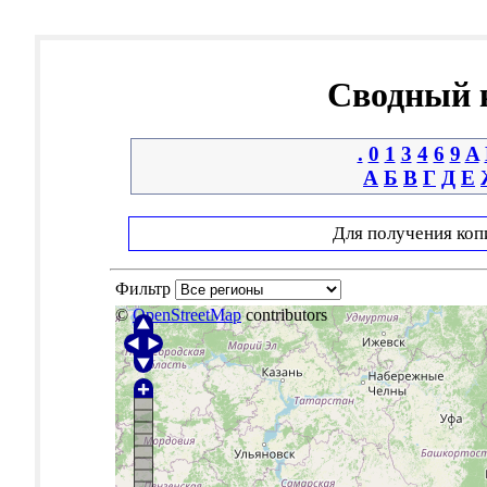
Сводный к
.
0
1
3
4
6
9
A
А
Б
В
Г
Д
Е
Для получения коп
Фильтр
©
OpenStreetMap
contributors