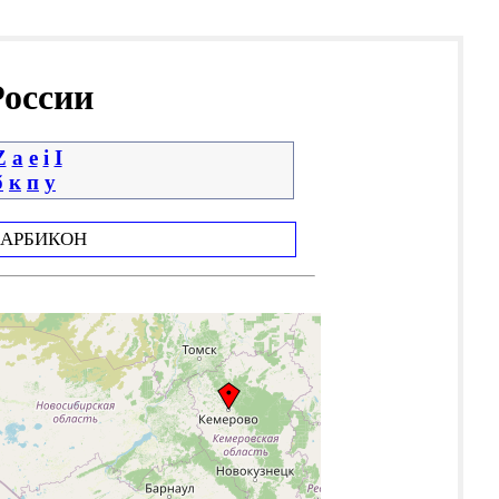
России
Z
a
e
i
І
б
к
п
у
АРБИКОН