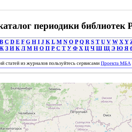
аталог периодики библиотек 
B
C
D
E
F
G
H
I
J
K
L
M
N
O
P
Q
R
S
T
U
V
W
X
Y
Ж
З
И
К
Л
М
Н
О
П
Р
С
Т
У
Ф
Х
Ц
Ч
Ш
Щ
Э
Ю
Я
ий статей из журналов пользуйтесь сервисами
Проекта МБА