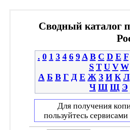
Сводный каталог 
Ро
.
0
1
3
4
6
9
A
B
C
D
E
F
S
T
U
V
W
А
Б
В
Г
Д
Е
Ж
З
И
К
Л
Ч
Ш
Щ
Э
Для получения копи
пользуйтесь сервисами