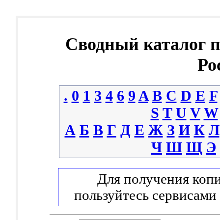
Сводный каталог 
Ро
.
0
1
3
4
6
9
A
B
C
D
E
F
S
T
U
V
W
А
Б
В
Г
Д
Е
Ж
З
И
К
Л
Ч
Ш
Щ
Э
Для получения копи
пользуйтесь сервисами