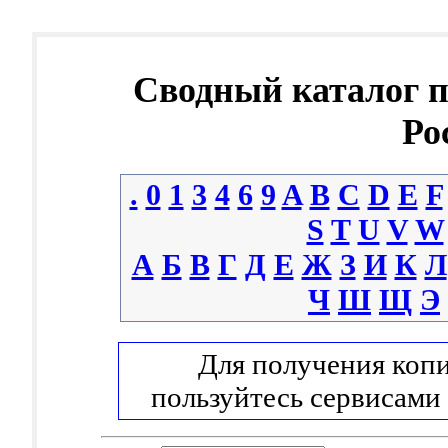
Сводный каталог 
Ро
.
0
1
3
4
6
9
A
B
C
D
E
F
S
T
U
V
W
А
Б
В
Г
Д
Е
Ж
З
И
К
Л
Ч
Ш
Щ
Э
Для получения копи
пользуйтесь сервисами