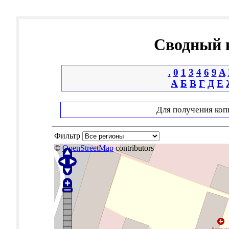
Сводный к
.
0
1
3
4
6
9
A
А
Б
В
Г
Д
Е
Для получения коп
Фильтр
©
OpenStreetMap
contributors