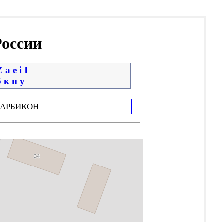
России
Z
a
e
i
І
б
к
п
у
АРБИКОН