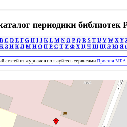
аталог периодики библиотек 
B
C
D
E
F
G
H
I
J
K
L
M
N
O
P
Q
R
S
T
U
V
W
X
Y
Ж
З
И
К
Л
М
Н
О
П
Р
С
Т
У
Ф
Х
Ц
Ч
Ш
Щ
Э
Ю
Я
ий статей из журналов пользуйтесь сервисами
Проекта МБА