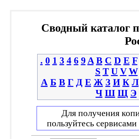
Сводный каталог 
Ро
.
0
1
3
4
6
9
A
B
C
D
E
F
S
T
U
V
W
А
Б
В
Г
Д
Е
Ж
З
И
К
Л
Ч
Ш
Щ
Э
Для получения копи
пользуйтесь сервисами