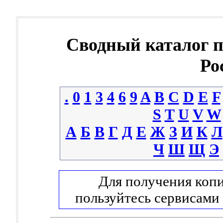
Сводный каталог 
Ро
.
0
1
3
4
6
9
A
B
C
D
E
F
S
T
U
V
W
А
Б
В
Г
Д
Е
Ж
З
И
К
Л
Ч
Ш
Щ
Э
Для получения копи
пользуйтесь сервисами