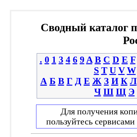
Сводный каталог 
Ро
.
0
1
3
4
6
9
A
B
C
D
E
F
S
T
U
V
W
А
Б
В
Г
Д
Е
Ж
З
И
К
Л
Ч
Ш
Щ
Э
Для получения копи
пользуйтесь сервисами