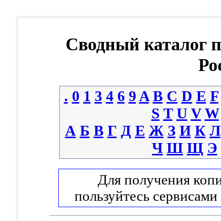
Сводный каталог 
Ро
.
0
1
3
4
6
9
A
B
C
D
E
F
S
T
U
V
W
А
Б
В
Г
Д
Е
Ж
З
И
К
Л
Ч
Ш
Щ
Э
Для получения копи
пользуйтесь сервисами