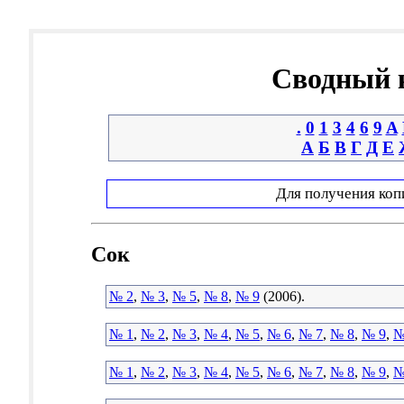
Сводный к
.
0
1
3
4
6
9
A
А
Б
В
Г
Д
Е
Для получения коп
Сок
№ 2
,
№ 3
,
№ 5
,
№ 8
,
№ 9
(2006).
№ 1
,
№ 2
,
№ 3
,
№ 4
,
№ 5
,
№ 6
,
№ 7
,
№ 8
,
№ 9
,
№
№ 1
,
№ 2
,
№ 3
,
№ 4
,
№ 5
,
№ 6
,
№ 7
,
№ 8
,
№ 9
,
№