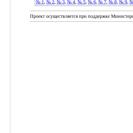
№ 1
,
№ 2
,
№ 3
,
№ 4
,
№ 5
,
№ 6
,
№ 7
,
№ 8
,
№ 9
,
№
Проект осуществляется при поддержке Министер