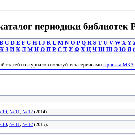
аталог периодики библиотек 
B
C
D
E
F
G
H
I
J
K
L
M
N
O
P
Q
R
S
T
U
V
W
X
Y
Ж
З
И
К
Л
М
Н
О
П
Р
С
Т
У
Ф
Х
Ц
Ч
Ш
Щ
Э
Ю
Я
ий статей из журналов пользуйтесь сервисами
Проекта МБА
 10
,
№ 11
,
№ 12
(2014).
 10
,
№ 11
,
№ 12
(2015).