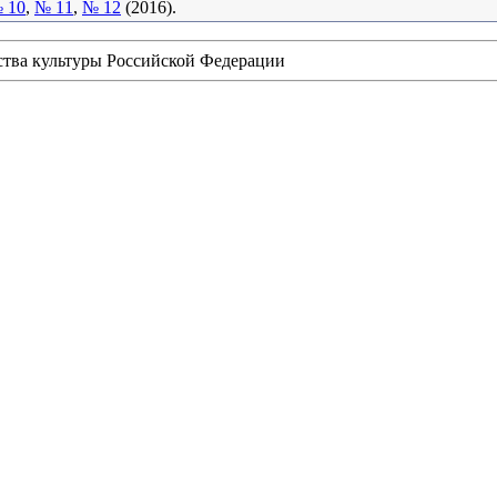
 10
,
№ 11
,
№ 12
(2016).
ства культуры Российской Федерации